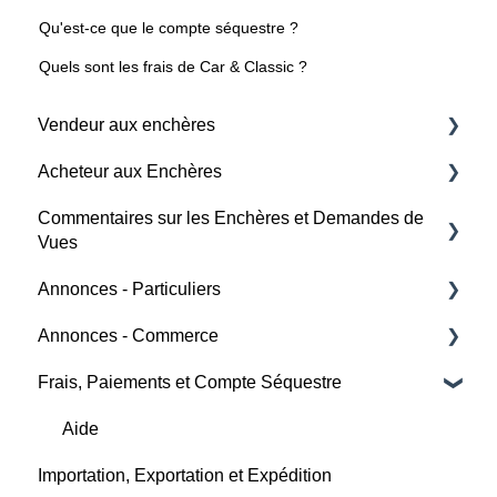
Qu'est-ce que le compte séquestre ?
Quels sont les frais de Car & Classic ?
Vendeur aux enchères
Acheteur aux Enchères
Frais et Paiements
Commentaires sur les Enchères et Demandes de
Horaires des Enchères
Enchère
Vues
Création d'une Annonce
Horaires des Enchères
Annonces - Particuliers
Aide
Détails de l'enchère
Frais et Paiement
Annonces - Commerce
Acheteur
Marque de Changement
Détails de l'enchère
Frais, Paiements et Compte Séquestre
Vendeur
Créer une Annonce
Soumissionnaires
Aide
Aide
Frais et Paiements
Aide
Aide
Importation, Exportation et Expédition
Gestion des Comptes