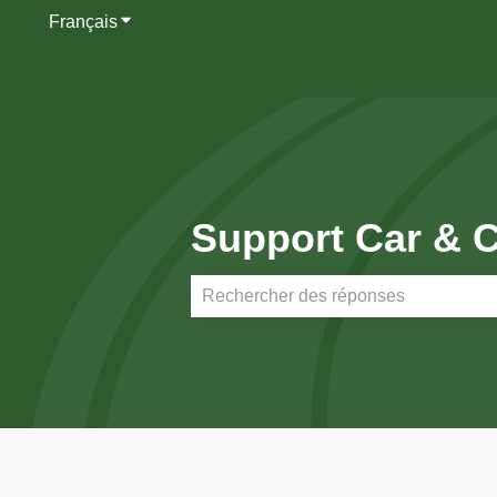
Français
Afficher le sous-menu pour les traductions
Support Car & C
Il n'y a aucune suggestion car le ch