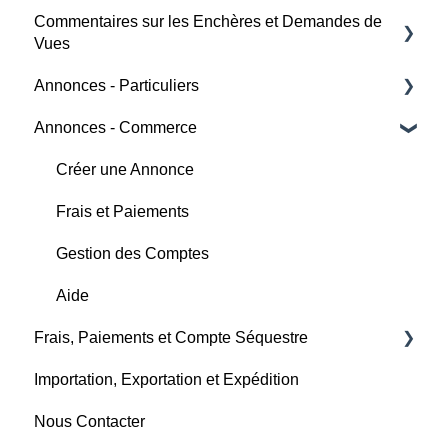
Commentaires sur les Enchères et Demandes de
Horaires des Enchères
Enchère
Vues
Création d'une Annonce
Horaires des Enchères
Annonces - Particuliers
Aide
Détails de l'enchère
Frais et Paiement
Annonces - Commerce
Acheteur
Marque de Changement
Détails de l'enchère
Vendeur
Créer une Annonce
Soumissionnaires
Aide
Aide
Frais et Paiements
Aide
Gestion des Comptes
Aide
Frais, Paiements et Compte Séquestre
Importation, Exportation et Expédition
Aide
Nous Contacter