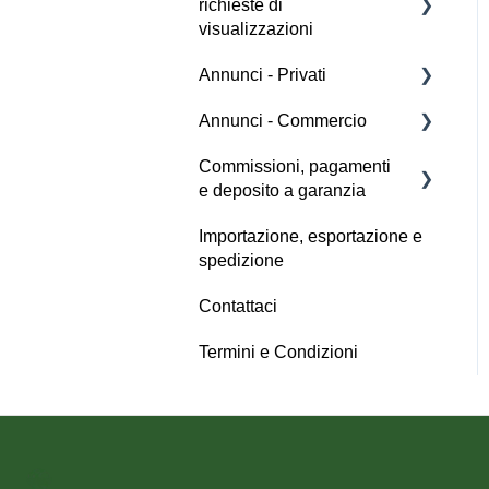
richieste di
Orari delle aste
visualizzazioni
Tasse e pagamenti
Annunci - Privati
Aiuto
Dettagli d'asta
Annunci - Commercio
Acquirente
Aiuto
Commissioni, pagamenti
Venditore
Creazione di un annuncio
e deposito a garanzia
Aiuto
Tasse e pagamenti
Importazione, esportazione e
Aiuto
Gestione degli account
spedizione
Aiuto
Contattaci
Termini e Condizioni