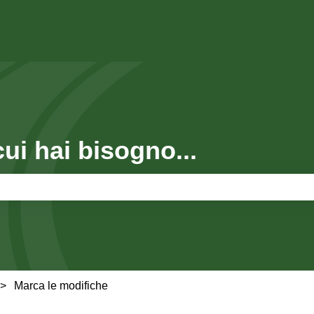
cui hai bisogno...
hé il campo di ricerca è vuoto.
Marca le modifiche