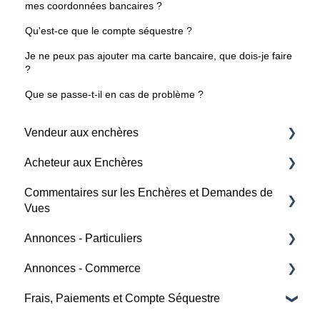
mes coordonnées bancaires ?
Qu'est-ce que le compte séquestre ?
Je ne peux pas ajouter ma carte bancaire, que dois-je faire
?
Que se passe-t-il en cas de problème ?
Vendeur aux enchères
Acheteur aux Enchères
Frais et Paiements
Commentaires sur les Enchères et Demandes de
Horaires des Enchères
Enchère
Vues
Création d'une Annonce
Horaires des Enchères
Annonces - Particuliers
Aide
Détails de l'enchère
Frais et Paiement
Annonces - Commerce
Acheteur
Marque de Changement
Détails de l'enchère
Frais, Paiements et Compte Séquestre
Vendeur
Créer une Annonce
Soumissionnaires
Aide